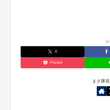
シ
X
Pocket
まさ隊長