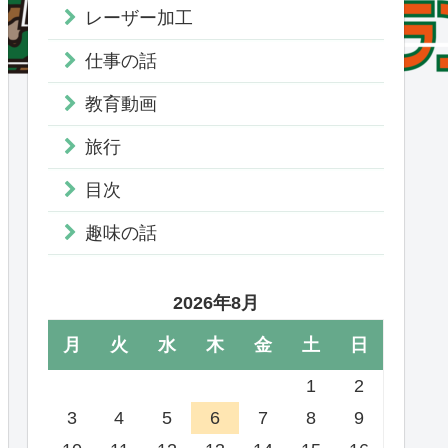
レーザー加工
仕事の話
教育動画
旅行
目次
趣味の話
2026年8月
月
火
水
木
金
土
日
1
2
3
4
5
6
7
8
9