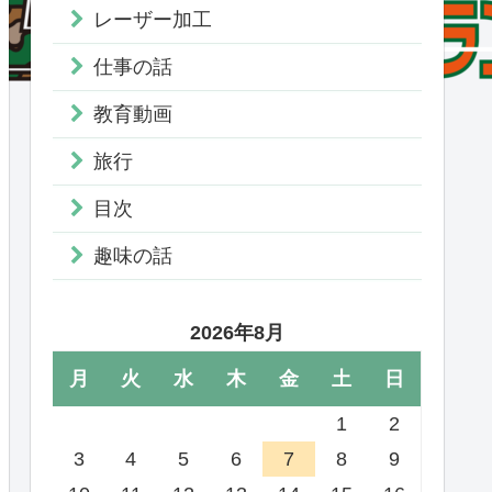
レーザー加工
仕事の話
教育動画
旅行
目次
趣味の話
2026年8月
月
火
水
木
金
土
日
1
2
3
4
5
6
7
8
9