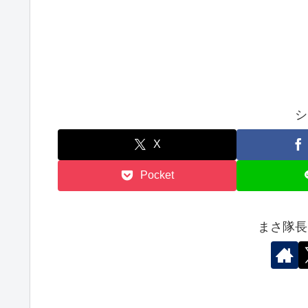
シ
X
Pocket
まさ隊長