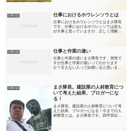
に改修していけたらと思っています。一
応正面玄関名付けておぐに...
仕事におけるホウレンソウとは
仕事の話
仕事におけるホウレンソウとはまさ隊長
です。仕事におけるホウレンソウは誰も
が大事と思っていますが、正しく理解で
きてないとうまく活用できません。部下
が出来てないというよりは上司が正しく
理解できてない場合が多いように思いま
す。ここでしっかりもう一...
仕事と作業の違い
仕事の話
仕事と作業の違いまさ隊長です。突然で
すが仕事と作業の違いってわかります
か？言えない人って結構いると思います
よ。その道のプロなら、本来の仕事を知
り、プロの仕事ができるようになりまし
ょう。仕事と作業の違いとは仕事とは依
頼があったことに対し、PD...
まさ隊長。建設業の人材教育につ
仕事の話
いて考えた結果、ブロガーにな
る！
まさ隊長。建設業の人材教育について考
えた結果、ブロガーになる！今までの人
材教育とは。まさ隊長です。四半世紀、
建設業で生きてきました。設備屋、電気
屋、建築、土木、冷凍機屋などなど。
色々な知識や技術を培ってきました。で