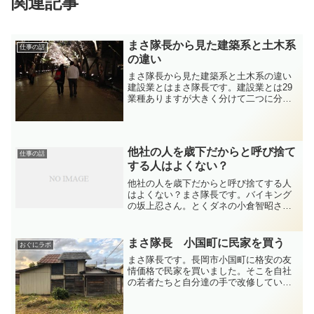
関連記事
まさ隊長から見た建築系と土木系
仕事の話
の違い
まさ隊長から見た建築系と土木系の違い
建設業とはまさ隊長です。建設業とは29
業種ありますが大きく分けて二つに分類
されますね。タイトル通り、建築系と土
木系。その二つを設備屋目線で紹介しま
すね。あくまで、つゆぞうの主観ですの
で。土木系山を切り開き...
他社の人を歳下だからと呼び捨て
仕事の話
する人はよくない？
他社の人を歳下だからと呼び捨てする人
はよくない？まさ隊長です。バイキング
の坂上忍さん。とくダネの小倉智昭さ
ん。共演者の苗字を呼び捨てにします。
苗字の呼び捨てがものすごく気になりま
す。他にもいるのでしょうが，特にこの2
まさ隊長 小国町に民家を買う
おぐにラボ
人が気になって仕方ありま...
まさ隊長です。長岡市小国町に格安の友
情価格で民家を買いました。そこを自社
の若者たちと自分達の手で改修していく
ことにしました。そして記録を残し、自
分たちの技術アップの場として成長と共